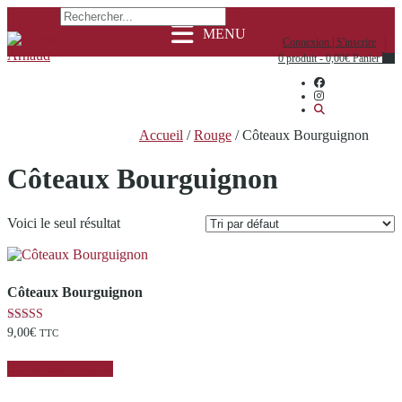
Skip
to
Connexion | S'inscrire
content
0 produit - 0,00€
Panier
Accueil
/
Rouge
/ Côteaux Bourguignon
Côteaux Bourguignon
Voici le seul résultat
Côteaux Bourguignon
Note
9,00
€
TTC
5.00
Ce
sur 5
Choix des Options
produit
a
plusieurs