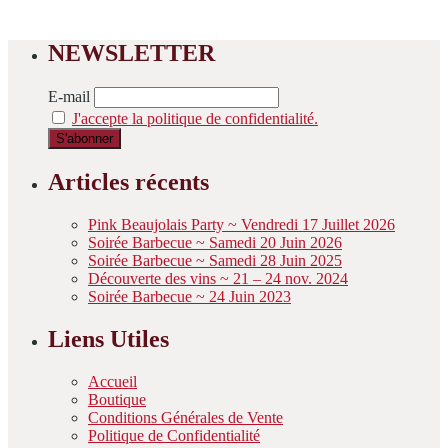
variations.
Les
NEWSLETTER
options
peuvent
être
E-mail
choisies
J'accepte la politique de confidentialité.
sur
la
page
Articles récents
du
produit
Pink Beaujolais Party ~ Vendredi 17 Juillet 2026
Soirée Barbecue ~ Samedi 20 Juin 2026
Soirée Barbecue ~ Samedi 28 Juin 2025
Découverte des vins ~ 21 – 24 nov. 2024
Soirée Barbecue ~ 24 Juin 2023
Liens Utiles
Accueil
Boutique
Conditions Générales de Vente
Politique de Confidentialité