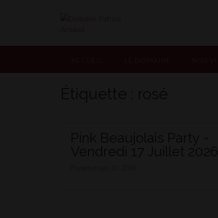
Skip
to
content
ACCUEIL
LE DOMAINE
NOS V
Étiquette :
rosé
Pink Beaujolais Party ~
Vendredi 17 Juillet 202
Posted on
juin 10, 2026