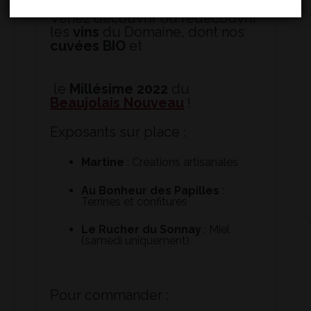
Venez découvrir ou redécouvrir
les
vins
du Domaine, dont nos
cuvées BIO
et
le
Millésime 2022
du
Beaujolais Nouveau
!
Exposants sur place :
Martine
: Créations artisanales
Au Bonheur des Papilles
:
Terrines et confitures
Le Rucher du Sonnay
: Miel
(samedi uniquement)
Pour commander :