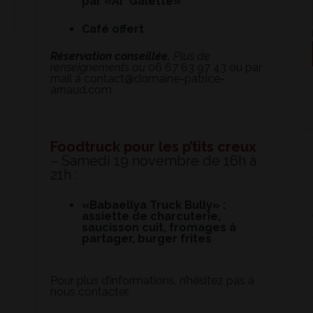
par «Ar’ Galette»
Café offert
Réservation conseillée.
Plus de
renseignements au
06 67 63 97 43 ou par
mail à
contact@domaine-patrice-
arnaud.com
Foodtruck pour les p’tits creux
– Samedi 19 novembre de 16h à
21h :
«Babaellya Truck Bully» :
assiette de charcuterie,
saucisson cuit, fromages à
partager, burger frites
Pour plus d’informations, n’hésitez pas à
nous contacter.