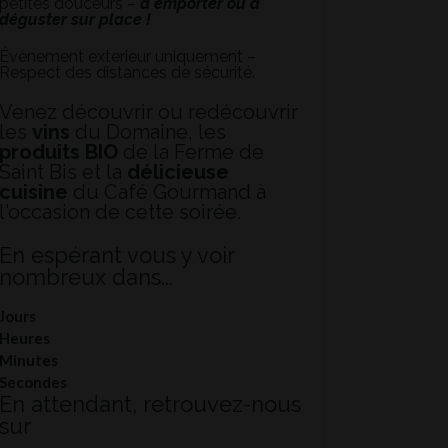
petites douceurs –
à emporter ou à
déguster sur place !
Évènement exterieur uniquement –
Respect des distances de sécurité.
Venez découvrir ou redécouvrir
les
vins
du Domaine, les
produits BIO
de la Ferme de
Saint Bis et la
délicieuse
cuisine
du Café Gourmand à
l'occasion de cette soirée.
En espérant vous y voir
nombreux dans...
Jours
Heures
Minutes
Secondes
En attendant, retrouvez-nous
sur