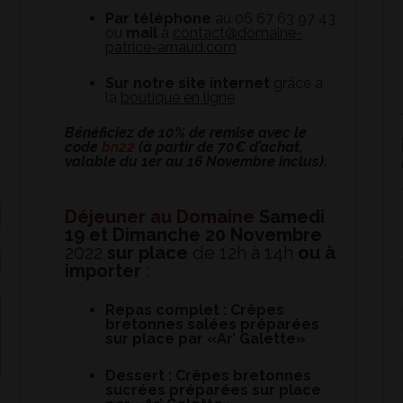
Par téléphone
au 06 67 63 97 43
ou
mail
à
contact@domaine-
patrice-arnaud.com
Sur notre site internet
grâce à
la
boutique en ligne
Bénéficiez de 10% de remise avec le
code
bn22
(à partir de 70€ d’achat,
valable du 1er au 16 Novembre inclus).
Déjeuner au Domaine
Samedi
19 et Dimanche 20 Novembre
2022
s
ur place
de 12h à 14h
ou à
importer
:
Repas complet : Crêpes
bretonnes salées préparées
sur place par «Ar’ Galette»
Dessert : Crêpes bretonnes
sucrées préparées sur place