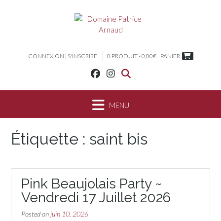
Skip
to
content
CONNEXION | S'INSCRIRE
0 PRODUIT - 0,00€
PANIER
Étiquette :
saint bis
Pink Beaujolais Party ~
Vendredi 17 Juillet 2026
Posted on
juin 10, 2026