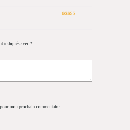
Note
5
sur 5
nt indiqués avec
*
r pour mon prochain commentaire.