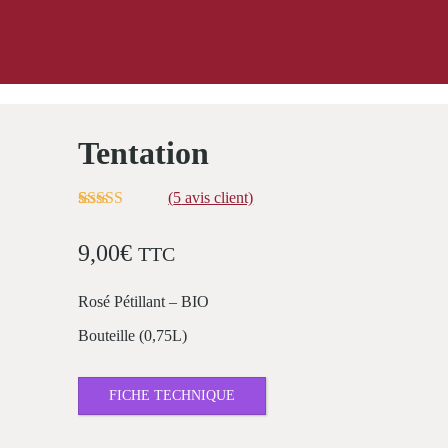
Tentation
(
5
avis client)
Noté
5
5.00
sur
5 basé sur
9,00
€
TTC
notations
client
Rosé Pétillant – BIO
Bouteille (0,75L)
FICHE TECHNIQUE