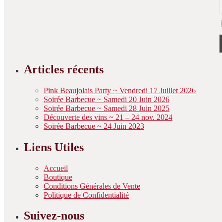
variations.
du
du
Les
produit
produit
options
peuvent
être
choisies
sur
la
Articles récents
page
du
Pink Beaujolais Party ~ Vendredi 17 Juillet 2026
produit
Soirée Barbecue ~ Samedi 20 Juin 2026
Soirée Barbecue ~ Samedi 28 Juin 2025
Découverte des vins ~ 21 – 24 nov. 2024
Soirée Barbecue ~ 24 Juin 2023
Liens Utiles
Accueil
Boutique
Conditions Générales de Vente
Politique de Confidentialité
Suivez-nous