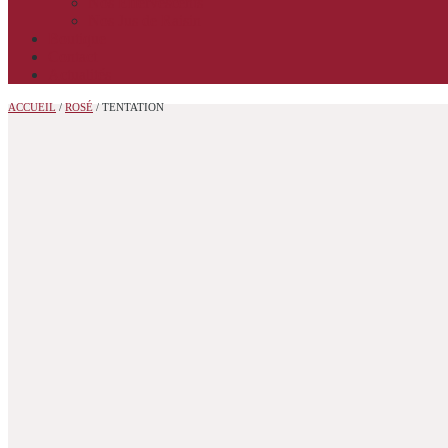
Nos Effervescents
Nos Jus de Raisin
Boutique
Contact
Actualités
ACCUEIL
/
ROSÉ
/ TENTATION