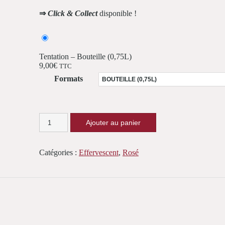
⇒
Click & Collect
disponible !
Tentation – Bouteille (0,75L)
9,00
€
TTC
Formats
quantité
Ajouter au panier
de
Tentation
Catégories :
Effervescent
,
Rosé