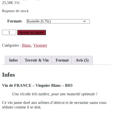
25,50
€
TTC
Rupture de stock
Formats
quantité
Ajouter au panier
de
Dernière
Grappe
Catégories :
Blanc
,
Viognier
Infos
Terroir & Vin
Format
Avis (5)
Infos
Vin de FRANCE – Viognier Blanc – BIO
Une récolte très tardive, pour une maturité optimale !
Ce vin jaune doré aux arômes d’abricot et de nectarine saura vous
séduire comme il se doit.