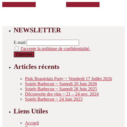
sur 5
sur 5
la
la
prix :
prix :
Choix des Options
Choix des Options
produit
produit
page
page
7,00€
7,00€
a
a
du
du
à
à
plusieurs
plusieurs
25,50€
25,50€
produit
produit
variations.
variations.
Les
Les
NEWSLETTER
options
options
peuvent
peuvent
être
être
E-mail
choisies
choisies
J'accepte la politique de confidentialité.
sur
sur
la
la
page
page
Articles récents
du
du
produit
produit
Pink Beaujolais Party ~ Vendredi 17 Juillet 2026
Soirée Barbecue ~ Samedi 20 Juin 2026
Soirée Barbecue ~ Samedi 28 Juin 2025
Découverte des vins ~ 21 – 24 nov. 2024
Soirée Barbecue ~ 24 Juin 2023
Liens Utiles
Accueil