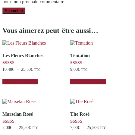
pour mon prochain commentaire.
Vous aimerez peut-être aussi…
Les Fleurs Blanches
Tentation
Plage
Note
Note
10,40
€
–
25,50
€
9,00
€
TTC
TTC
5.00
5.00
de
Ce
Ce
sur 5
sur 5
prix :
Choix des Options
Choix des Options
produit
produit
10,40€
a
a
à
plusieurs
plusieurs
25,50€
variations.
variations.
Les
Les
options
options
Marselan Rosé
The Rosé
peuvent
peuvent
être
être
choisies
choisies
Plage
Plage
Note
Note
7,00
€
–
25,50
€
7,00
€
–
25,50
€
TTC
TTC
sur
sur
4.80
4.75
de
de
Ce
Ce