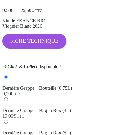
Noté
5
4.60
sur 5 basé
Plage
9,50
€
–
25,50
€
TTC
sur
de
notations
Vin de FRANCE BIO
prix :
client
Viognier Blanc 2026
9,50€
à
25,50€
FICHE TECHNIQUE
⇒
Click & Collect
disponible !
Dernière Grappe – Bouteille (0,75L)
9,50
€
TTC
Dernière Grappe – Bag in Box (3L)
19,00
€
TTC
Dernière Grappe – Bag in Box (5L)