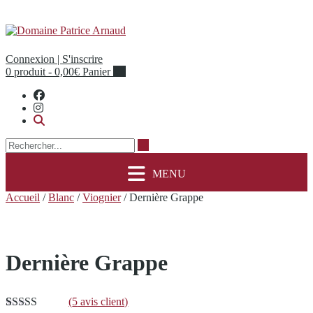
Skip
to
content
Connexion | S'inscrire
0 produit - 0,00€
Panier
Accueil
/
Blanc
/
Viognier
/ Dernière Grappe
Dernière Grappe
(
5
avis client)