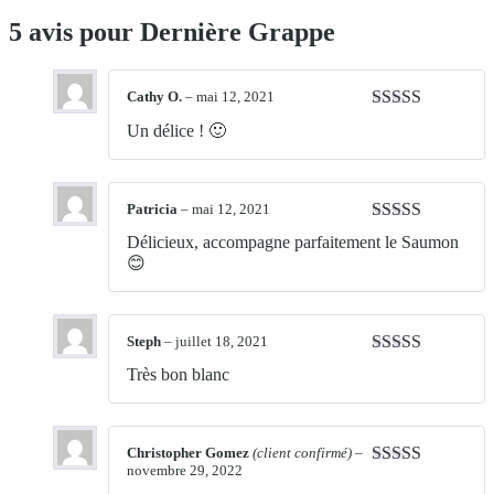
5 avis pour
Dernière Grappe
Cathy O.
–
mai 12, 2021
Note
5
sur 5
Un délice ! 🙂
Patricia
–
mai 12, 2021
Note
5
sur 5
Délicieux, accompagne parfaitement le Saumon
😊
Steph
–
juillet 18, 2021
Note
5
sur 5
Très bon blanc
Christopher Gomez
(client confirmé)
–
novembre 29, 2022
Note
4
sur